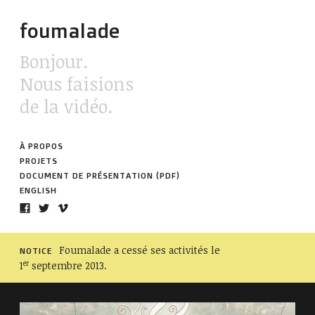
foumalade
Bonjour.
Nous faisions
de la vidéo.
À PROPOS
PROJETS
DOCUMENT DE PRÉSENTATION (PDF)
ENGLISH
Foumalade a cessé ses activités le
NOTICE
er
1
septembre 2013.